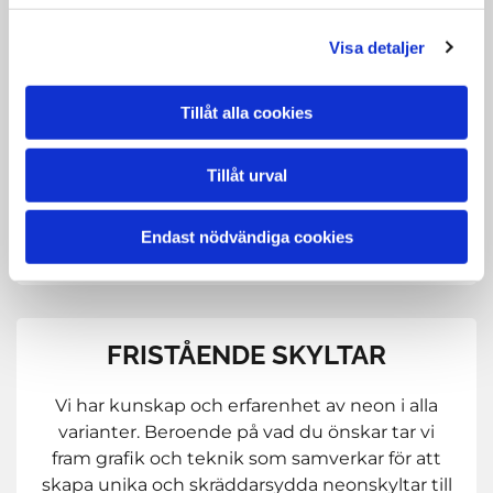
Visa detaljer
LEDSKYLTAR
Tillåt alla cookies
Butiker, restauranger, skolor och andra
offentliga byggnader har ett ständigt behov av
att förnya och aktualisera sina erjudanden och
Tillåt urval
budskap. Takmobiler, väggskyltar,
fönsterdekor, rollups, flaggor, golvdekaler, bara
Endast nödvändiga cookies
fantasin sätter gränser.
FRISTÅENDE SKYLTAR
Vi har kunskap och erfarenhet av neon i alla
varianter. Beroende på vad du önskar tar vi
fram grafik och teknik som samverkar för att
skapa unika och skräddarsydda neonskyltar till