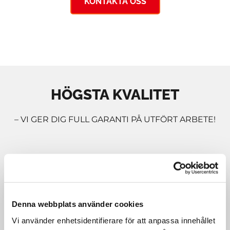
KONTAKTA OSS
HÖGSTA KVALITET
– VI GER DIG FULL GARANTI PÅ UTFÖRT ARBETE!
METALL/PLAST
Skyltar, ljuslådor, profilbokstäver, neon och
Denna webbplats använder cookies
diod eller spotlights. Variationer och stora
möjligheter gör det möjligt att skräddasy eller
Vi använder enhetsidentifierare för att anpassa innehållet