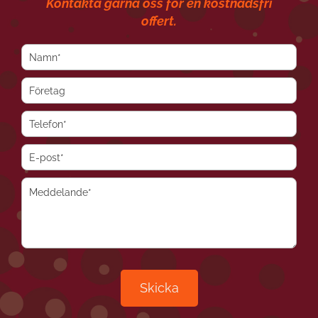
Kontakta gärna oss för en kostnadsfri
offert.