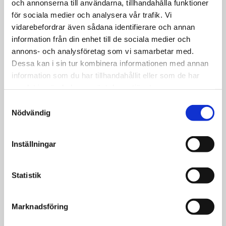
massproducera den typ av
och annonserna till användarna, tillhandahålla funktioner
varumärkesbyggande skyltning som just ditt
för sociala medier och analysera vår trafik. Vi
företag har störst behov av. Skyltstolpar och
vidarebefordrar även sådana identifierare och annan
markpyloner är landmärken som ger extra
information från din enhet till de sociala medier och
tyngd åt fastigheten och företaget.
annons- och analysföretag som vi samarbetar med.
Dessa kan i sin tur kombinera informationen med annan
information som du har tillhandahållit eller som de har
samlat in när du har använt deras tjänster.
Samtyckesval
Nödvändig
Inställningar
Statistik
Marknadsföring