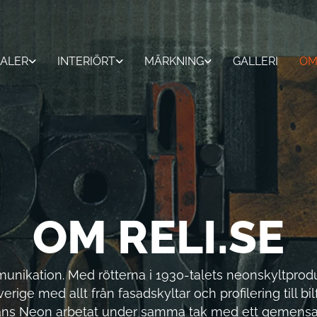
ALER
INTERIÖRT
MÄRKNING
GALLERI
OM
OM RELI.SE
ommunikation. Med rötterna i 1930-talets neonskyltp
verige med allt från fasadskyltar och profilering till bi
ns Neon arbetat under samma tak med ett gemensam