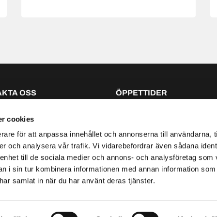
KTA OSS
ÖPPETTIDER
2 55 50
Måndag - Torsdag
08:0
eli.se
Fredag
08:00
r cookies
Lördag - Söndag
rare för att anpassa innehållet och annonserna till användarna, t
er och analysera vår trafik. Vi vidarebefordrar även sådana ident
 enhet till de sociala medier och annons- och analysföretag som 
 i sin tur kombinera informationen med annan information som
e har samlat in när du har använt deras tjänster.