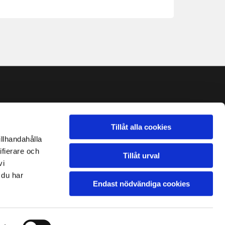
0 - 17:00
 - 15:00
Tillåt alla cookies
Stängt
illhandahålla
ifierare och
Tillåt urval
vi
 du har
Endast nödvändiga cookies