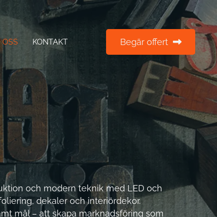
Begär offert
 OSS
KONTAKT
roduktion och modern teknik med LED och
lfoliering, dekaler och interiördekor.
t mål – att skapa marknadsföring som