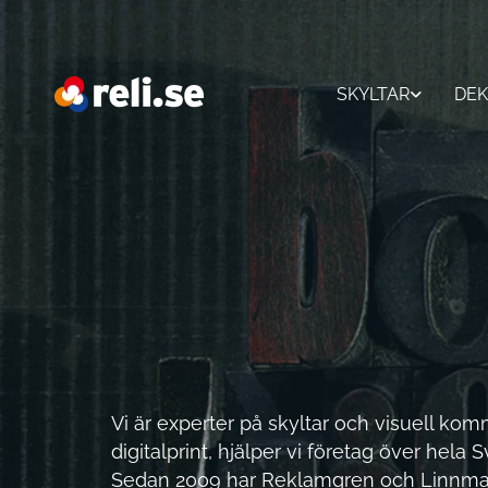
SKYLTAR
DEK
Vi är experter på skyltar och visuell k
digitalprint, hjälper vi företag över hela S
Sedan 2009 har Reklamgren och Linnma