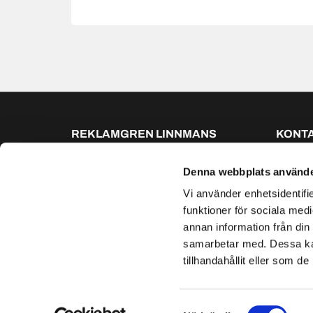
REKLAMGREN LINNMANS
KONTA
SKYLTFABRIK AB
036-1

Kämpevägen 17
info@r

Denna webbplats använde
Jönköping,
553 02
Vi använder enhetsidentifie
funktioner för sociala medi
annan information från din
samarbetar med. Dessa kan
tillhandahållit eller som d
Samtyckesval