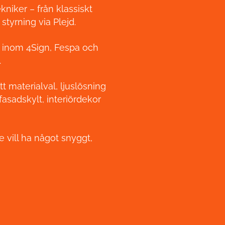
niker – från klassiskt
styrning via Plejd.
en inom 4Sign, Fespa och
.
tt materialval, ljuslösning
fasadskylt, interiördekor
e vill ha något snyggt,