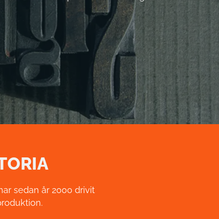
STORIA
ar sedan år 2000 drivit
roduktion.