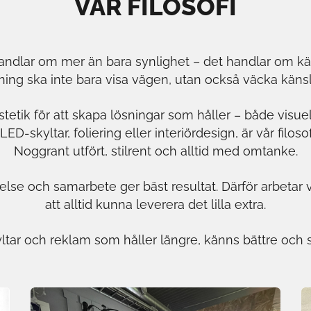
VÅR FILOSOFI
m handlar om mer än bara synlighet – det handlar om kän
lösning ska inte bara visa vägen, utan också väcka kä
tetik för att skapa lösningar som håller – både visuel
 LED-skyltar, foliering eller interiördesign, är vår filo
Noggrant utfört, stilrent och alltid med omtanke.
tåelse och samarbete ger bäst resultat. Därför arbetar
att alltid kunna leverera det lilla extra.
yltar och reklam som håller längre, känns bättre och s