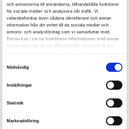
och annonserna till användarna, tillhandahålla funktioner
för sociala medier och analysera vår trafik. Vi
vidarebefordrar även sådana identifierare och annan
information från din enhet till de sociala medier och
FROSTFOLIE
annons- och analysföretag som vi samarbetar med.
Dessa kan i sin tur kombinera informationen med annan
information som du har tillhandahållit eller som de har
Frostfolie är en tidlös och stilren lösning för att stänga
samlat in när du har använt deras tjänster.
ute insyn men släppa in ljus. Den används ofta i kontor,
konferensrum, butiker och offentliga miljöer där man vill
Samtyckesval
Nödvändig
skapa avskildhet utan att stänga ute dagsljuset.
Med positiv eller inverterad grafik kan frostfolie även
Inställningar
användas för att skapa mönster, logotyper och budskap
direkt på glaset. Folien finns i flera nyanser och tätheter,
Statistik
och går dessutom att printa på för unika effekter eller
varumärkesprofilering.
Marknadsföring
KONTAKTA OSS