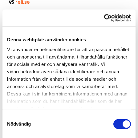
reli.se

ÖPPETTIDER
Måndag
08:00 - 17:00
Denna webbplats använder cookies
Tisdag
08:00 - 17:00
Vi använder enhetsidentifierare för att anpassa innehållet
och annonserna till användarna, tillhandahålla funktioner
Onsdag
08:00 - 17:00
för sociala medier och analysera vår trafik. Vi
Torsdag
08:00 - 17:00
vidarebefordrar även sådana identifierare och annan
Fredag
08:00 - 15:00
information från din enhet till de sociala medier och
annons- och analysföretag som vi samarbetar med.
Lördag
Stängt
Dessa kan i sin tur kombinera informationen med annan
Söndag
Stängt
information som du har tillhandahållit eller som de har
samlat in när du har använt deras tjänster.
Samtyckesval
SKICKA ETT MEDDELANDE
Nödvändig
Namn*