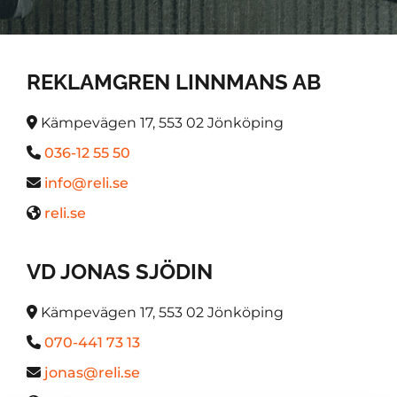
REKLAMGREN LINNMANS AB
Kämpevägen 17, 553 02 Jönköping

036-12 55 50

info@reli.se

reli.se

VD JONAS SJÖDIN
Kämpevägen 17, 553 02 Jönköping

070-441 73 13

jonas@reli.se
